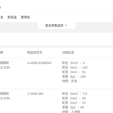
0
尼龙
耐高温
聚烯烃
更多参数选项
牌
制造商型号
详细信息
顺脚轮
4-4409-824BRK5
轮径（Inch）
：
4
OLSON
轮径（mm）
：
100
轮宽（mm）
：
51
承重（kg）
：
295
材质
：
尼龙
轴承
：
特尔灵
支架类型
：
平底活动
顺脚轮
2-3408-564
轮径（Inch）
：
3.5
刹掣类型
：
单刹
OLSON
轮径（mm）
：
90
安装高度（mm）
：
143
轮宽（mm）
：
33
转动半径（mm）
：
91
承重（kg）
：
95
底板规格（mm）
：
102×114
材质
：
人造胶
底板孔距（mm）
：