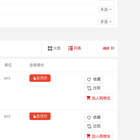
多选
多选


大图
列表
460
种
单位
含税单价
pcs

会员价
收藏

比较
加入购物车
pcs

会员价
收藏

比较
加入购物车