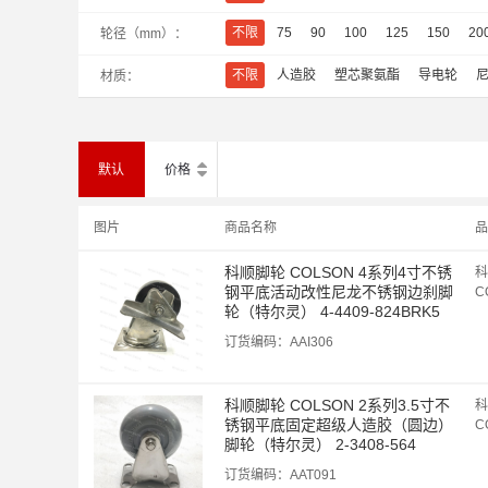
不限
75
90
100
125
150
20
轮径（mm）
：
不限
人造胶
塑芯聚氨酯
导电轮
材质
：


默认
价格
图片
商品名称
品
科顺脚轮 COLSON 4系列4寸不锈
科
钢平底活动改性尼龙不锈钢边刹脚
C
轮（特尔灵） 4-4409-824BRK5
订货编码：
AAI306
科顺脚轮 COLSON 2系列3.5寸不
科
锈钢平底固定超级人造胶（圆边）
C
脚轮（特尔灵） 2-3408-564
订货编码：
AAT091