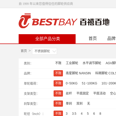
自 1999 年以来您值得信任的脚轮供应商
首页
品牌
全部产品分类
>
首页
不锈钢脚轮
不限
工业脚轮
水平调节脚轮
AGV脚
类别：
不限
南星脚轮 NANSIN
科顺脚轮 COL
品牌：
不限
0~50KG
51~100KG
101~200
单轮载荷：
不限
丝杆
平底固定
平底活动
空
支架类型
：
不限
单刹
双刹
无
刹掣类型
：
不限
3
3.5
4
5
6
8
轮径（Inch）
：