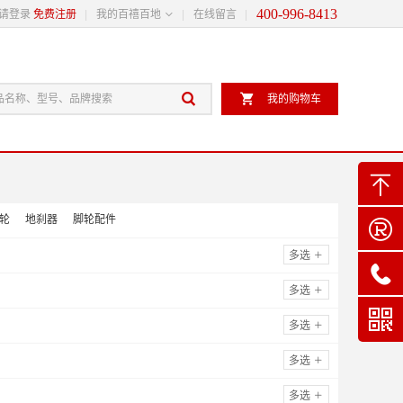
400-996-8413

请登录
免费注册
我的百禧百地
在线留言


我的购物车

轮
地刹器
脚轮配件

多选

多选

多选
多选
多选