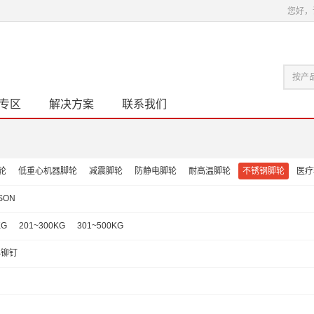
您好，
专区
解决方案
联系我们
轮
低重心机器脚轮
减震脚轮
防静电脚轮
耐高温脚轮
不锈钢脚轮
医疗
SON
KG
201~300KG
301~500KG
心铆钉