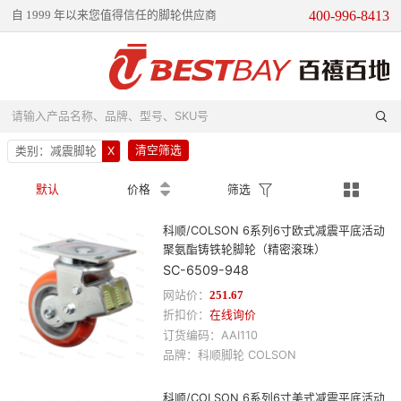
400-996-8413
自 1999 年以来您值得信任的脚轮供应商

请输入产品名称、品牌、型号、SKU号
清空筛选
类别：
减震脚轮
X




默认
价格
筛选
科顺/COLSON 6系列6寸欧式减震平底活动
聚氨酯铸铁轮脚轮（精密滚珠）
SC-6509-948
网站价：
251.67
折扣价：
在线询价
订货编码：
AAI110
品牌：
科顺
脚轮
COLSON
科顺/COLSON 6系列6寸美式减震平底活动