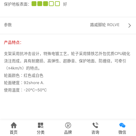
保护地板表面
：
好
参数
路威脚轮
ROLVE

产品特点：
支架采用抗冲击设计，特殊电镀工艺，轮子采用铸铁芯外包优质CPU硫化
浇注而成，具有耐磨损、高弹性、超静音、保护地面、防缠绕，可牵引
（≤4km/h）的特点。
轮面颜色∶红色或白色
轮面硬度∶92shore A.
使用温度∶-20℃~50℃





首页
分类
品牌
咨询
微信
`