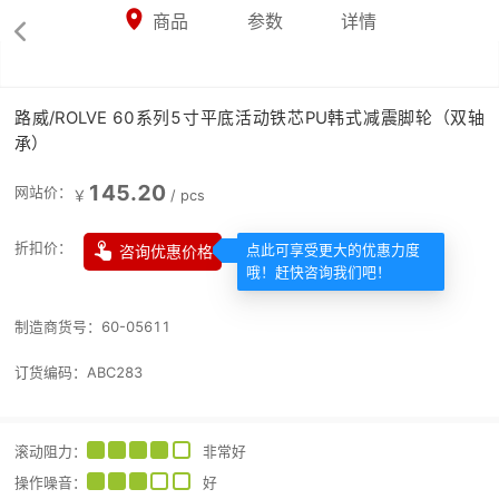



商品
参数
详情

路威/ROLVE 60系列5寸平底活动铁芯PU韩式减震脚轮（双轴
承）
145.20
网站价：
￥
/
pcs

折扣价：
咨询优惠价格
点此可享受更大的优惠力度
哦！赶快咨询我们吧！
制造商货号：
60-05611
订货编码：
ABC283
滚动阻力
：
非常好
操作噪音
：
好