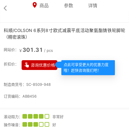



商品
参数
详情

科顺/COLSON 6系列8寸欧式减震平底活动聚氨酯铸铁轮脚轮
（精密滚珠）
301.31
网站价：
￥
/
pcs

折扣价：
咨询优惠价格
点此可享受更大的优惠力度
哦！赶快咨询我们吧！
制造商货号：
SC-8509-948
订货编码：
ABB456
滚动阻力
：
非常好
操作噪音
：
好