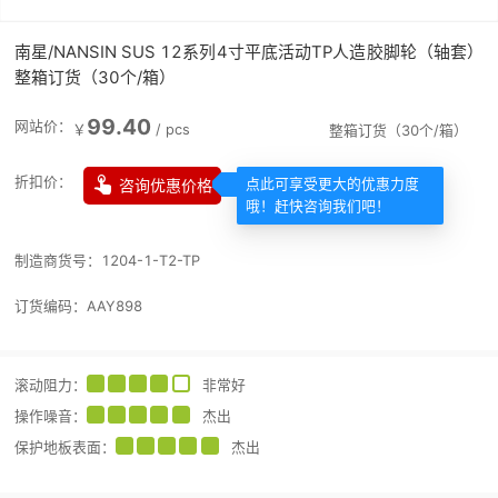
南星/NANSIN SUS 12系列4寸平底活动TP人造胶脚轮（轴套）
整箱订货（30个/箱）
99.40
网站价：
￥
/
pcs
整箱订货（30个/箱）

折扣价：
咨询优惠价格
点此可享受更大的优惠力度
哦！赶快咨询我们吧！
制造商货号：
1204-1-T2-TP
订货编码：
AAY898
滚动阻力
：
非常好
操作噪音
：
杰出
保护地板表面
：
杰出