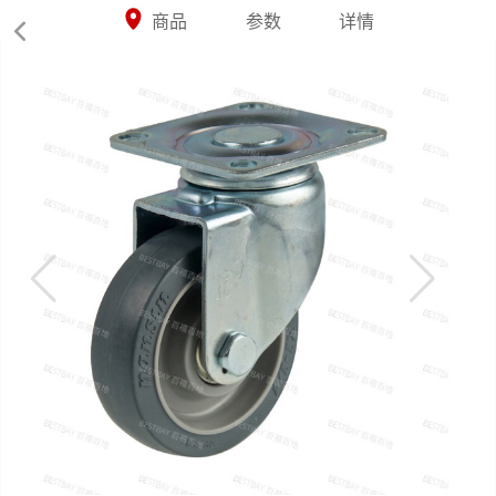



商品
参数
详情
