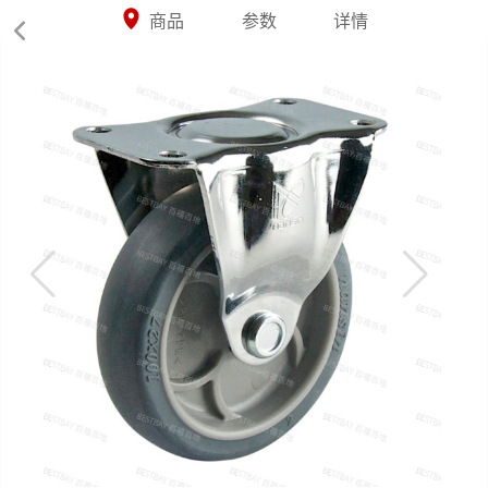



商品
参数
详情
