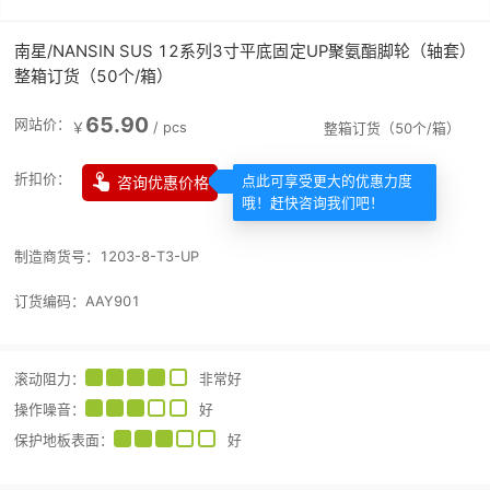
南星/NANSIN SUS 12系列3寸平底固定UP聚氨酯脚轮（轴套）
整箱订货（50个/箱）
65.90
网站价：
￥
/
pcs
整箱订货（50个/箱）

折扣价：
咨询优惠价格
点此可享受更大的优惠力度
哦！赶快咨询我们吧！
制造商货号：
1203-8-T3-UP
订货编码：
AAY901
滚动阻力
：
非常好
操作噪音
：
好
保护地板表面
：
好