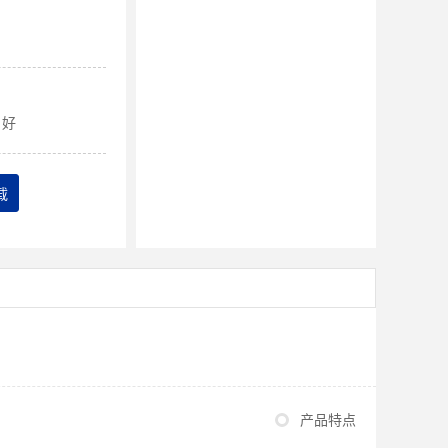
好
载
产品特点