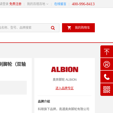
400-996-8413

请登录
免费注册
我的百禧百地
在线留言


我的购物车


面刹脚轮（双轴

奥奔
脚轮
ALBION

进入品牌专区
品牌介绍
科顺旗下品牌，南通奥奔脚轮有限公司