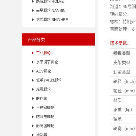

路威脚轮 ROLVE
沟道：45号

南星脚轮 NANSIN
转向部分：一

信希脚轮 SHINHEE
螺栓：特制外
表面处理：支
产品分类
技术参数：
参数类型

工业脚轮

水平调节脚轮
支架类型

AGV脚轮
刹掣类型

低重心机器脚轮
轮径（Inch

减震脚轮
轮径（mm

医疗轮
材质

不锈钢脚轮
承重（kg）

防静电脚轮
轴承

耐高温脚轮
轮宽（mm

地刹器