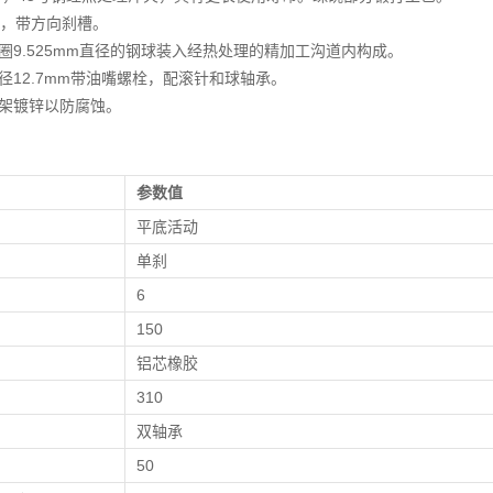
钢，带方向刹槽。
圈9.525mm直径的钢球装入经热处理的精加工沟道内构成。
径12.7mm带油嘴螺栓，配滚针和球轴承。
架镀锌以防腐蚀。
参数值
平底活动
单刹
）
6
）
150
铝芯橡胶
310
双轴承
）
50