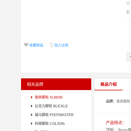
订


收藏商品
加入比较
相关品牌
商品介绍

奥奔脚轮 ALBION
品牌：
奥奔
脚轮

比克力脚轮 BLICKLE

福马脚轮 FOOTMASTER
产品特点：

科顺脚轮 COLSON
顶板：8mm