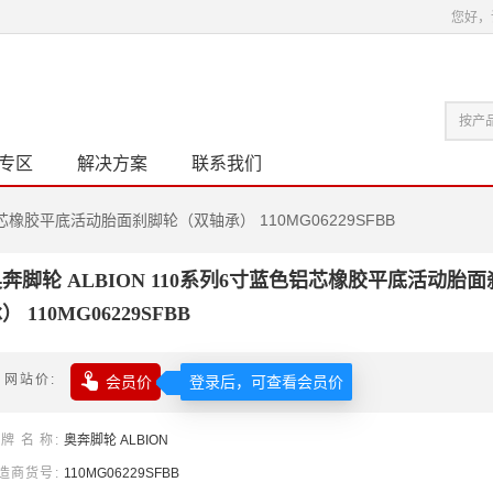
您好，
专区
解决方案
联系我们
铝芯橡胶平底活动胎面刹脚轮（双轴承） 110MG06229SFBB
奔脚轮 ALBION 110系列6寸蓝色铝芯橡胶平底活动胎
） 110MG06229SFBB

网站价
会员价
登录后，可查看会员价
牌名称
奥奔
脚轮
ALBION
造商货号
110MG06229SFBB