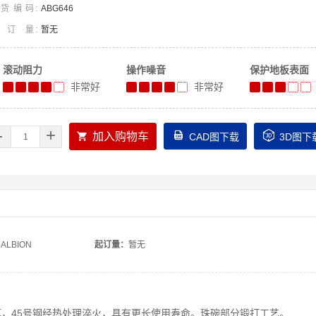
货编码
ABG646
起订量
暂无
滚动阻力
操作噪音
保护地板表面
非常好
非常好
-
+



加入购物车
CAD图下载
3D图下
ALBION
起订量：
暂无
厚，45号钢经热处理淬火，具有更长使用寿命。珠碗部分锻打工艺。