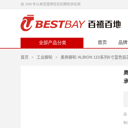
自 1999 年以来您值得信任的脚轮供应商
首页
品牌
全部产品分类
首页
工业脚轮
奥奔脚轮 ALBION 110系列6寸蓝色
>
>
奥
承
品
制