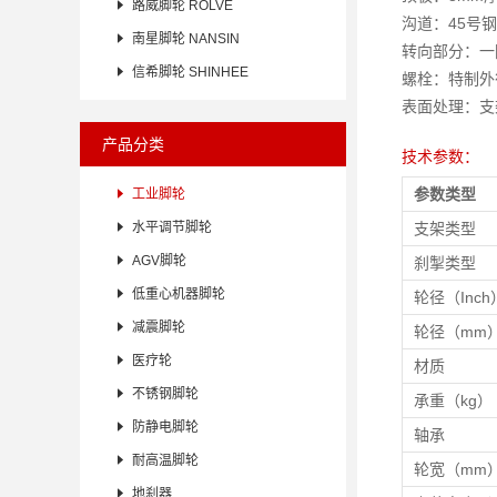

路威脚轮 ROLVE
沟道：45号

南星脚轮 NANSIN
转向部分：一

信希脚轮 SHINHEE
螺栓：特制外
表面处理：支
产品分类
技术参数：
参数类型

工业脚轮

水平调节脚轮
支架类型

AGV脚轮
刹掣类型

低重心机器脚轮
轮径（Inch

减震脚轮
轮径（mm

医疗轮
材质

不锈钢脚轮
承重（kg）

防静电脚轮
轴承

耐高温脚轮
轮宽（mm

地刹器