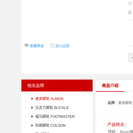
订


收藏商品
加入比较
相关品牌
商品介绍

奥奔脚轮 ALBION
品牌：
奥奔
脚轮

比克力脚轮 BLICKLE

福马脚轮 FOOTMASTER
产品特点：

科顺脚轮 COLSON
顶板：8mm