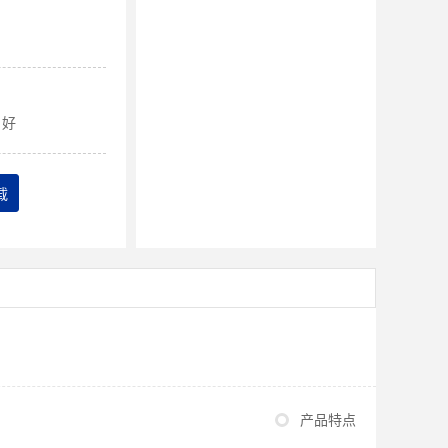
好
载
产品特点