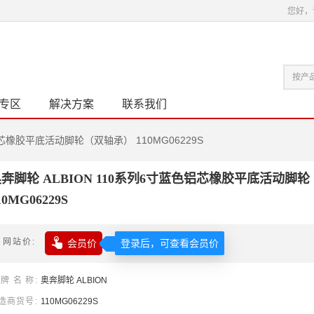
您好，
专区
解决方案
联系我们
铝芯橡胶平底活动脚轮（双轴承） 110MG06229S
奔脚轮 ALBION 110系列6寸蓝色铝芯橡胶平底活动脚
10MG06229S

网站价
会员价
登录后，可查看会员价
牌名称
奥奔
脚轮
ALBION
造商货号
110MG06229S