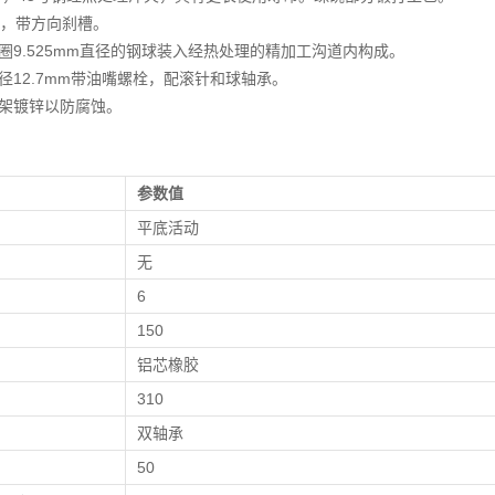
钢，带方向刹槽。
圈9.525mm直径的钢球装入经热处理的精加工沟道内构成。
径12.7mm带油嘴螺栓，配滚针和球轴承。
架镀锌以防腐蚀。
参数值
平底活动
无
）
6
）
150
铝芯橡胶
310
双轴承
）
50