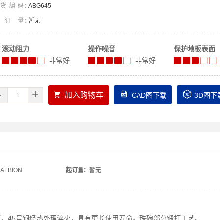
货编码
ABG645
起订量
暂无
滚动阻力
操作噪音
保护地板表面
非常好
非常好
-
+



加入购物车
CAD图下载
3D图下
ALBION
起订量：
暂无
厚，45号钢经热处理淬火，具有更长使用寿命。珠碗部分锻打工艺。