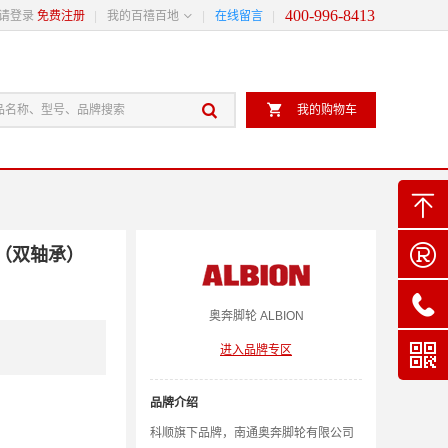
400-996-8413

请登录
免费注册
我的百禧百地
在线留言


我的购物车


轮（双轴承）

奥奔
脚轮
ALBION

进入品牌专区
品牌介绍
科顺旗下品牌，南通奥奔脚轮有限公司