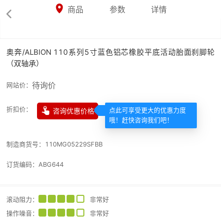



商品
参数
详情

奥奔/ALBION 110系列5寸蓝色铝芯橡胶平底活动胎面刹脚轮
（双轴承）
待询价
网站价：

折扣价：
咨询优惠价格
点此可享受更大的优惠力度
哦！赶快咨询我们吧！
制造商货号：
110MG05229SFBB
订货编码：
ABG644
滚动阻力
：
非常好
操作噪音
：
非常好