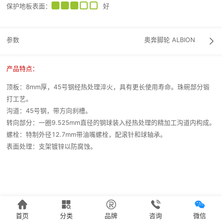
保护地板表面
：
好
参数
奥奔脚轮
ALBION

产品特点：
顶板：8mm厚，45号钢经热处理淬火，具有更长使用寿命。珠碗部分锻
打工艺。
沟道：45号钢，带方向刹槽。
转向部分：一圈9.525mm直径的钢球装入经热处理的精加工沟道内构成。
螺栓：特制外径12.7mm带油嘴螺栓，配滚针和球轴承。
表面处理：支架镀锌以防腐蚀。





首页
分类
品牌
咨询
微信
`