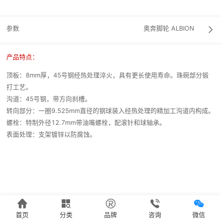
参数
奥奔脚轮
ALBION

产品特点：
顶板：8mm厚，45号钢经热处理淬火，具有更长使用寿命。珠碗部分锻
打工艺。
沟道：45号钢，带方向刹槽。
转向部分：一圈9.525mm直径的钢球装入经热处理的精加工沟道内构成。
螺栓：特制外径12.7mm带油嘴螺栓，配滚针和球轴承。
表面处理：支架镀锌以防腐蚀。





首页
分类
品牌
咨询
微信
`