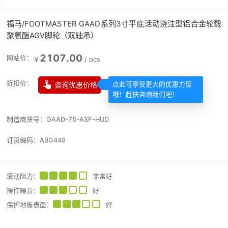
福马/FOOTMASTER GAAD系列3寸平底活动浇注型铝合金轮毂
聚氨酯AGV脚轮（双轴承）
2107.00
网站价：
￥
/
pcs

折扣价：
咨询优惠价格
点此可享受更大的优惠力度
哦！赶快咨询我们吧！
制造商货号：
GAAD-75-ASF-HUD
订货编码：
ABG448
滚动阻力
：
非常好
操作噪音
：
好
保护地板表面
：
好