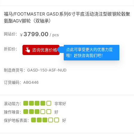
福马/FOOTMASTER GASD系列6寸平底活动浇注型碳钢轮毂聚
氨酯AGV脚轮（双轴承）
3799.00
网站价：
￥
/
pcs

折扣价：
咨询优惠价格
点此可享受更大的优惠力度
哦！赶快咨询我们吧！
制造商货号：
GASD-150-ASF-NUD
订货编码：
ABG446
滚动阻力
：
非常好
操作噪音
：
好
保护地板表面
：
好