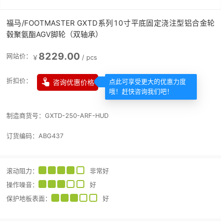
福马/FOOTMASTER GXTD系列10寸平底固定浇注型铝合金轮
毂聚氨酯AGV脚轮（双轴承）
8229.00
网站价：
￥
/
pcs

折扣价：
咨询优惠价格
点此可享受更大的优惠力度
哦！赶快咨询我们吧！
制造商货号：
GXTD-250-ARF-HUD
订货编码：
ABG437
滚动阻力
：
非常好
操作噪音
：
好
保护地板表面
：
好