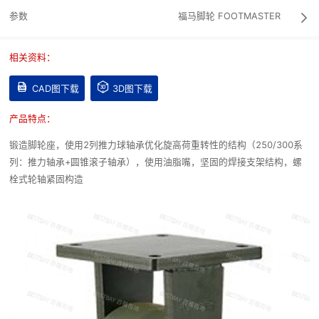
参数
福马脚轮
FOOTMASTER

相关资料：


CAD图下载
3D图下载
产品特点：
锻造脚轮座，使用2列推力球轴承优化旋高荷重转性的结构（250/300系
列：推力轴承+圆锥滚子轴承），使用油脂嘴，坚固的焊接支架结构，螺
栓式轮轴紧固构造