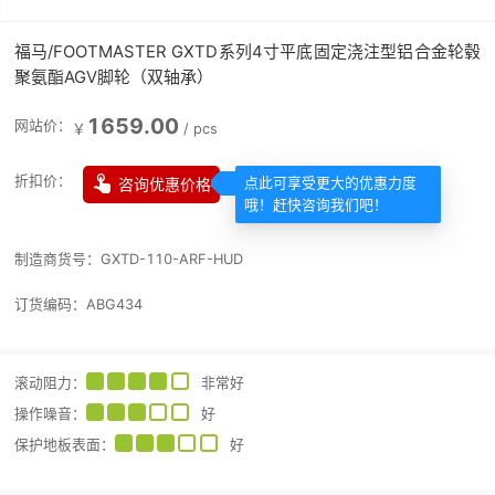
福马/FOOTMASTER GXTD系列4寸平底固定浇注型铝合金轮毂
聚氨酯AGV脚轮（双轴承）
1659.00
网站价：
￥
/
pcs

折扣价：
咨询优惠价格
点此可享受更大的优惠力度
哦！赶快咨询我们吧！
制造商货号：
GXTD-110-ARF-HUD
订货编码：
ABG434
滚动阻力
：
非常好
操作噪音
：
好
保护地板表面
：
好