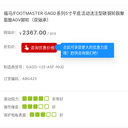
福马/FOOTMASTER GAGD系列5寸平底活动浇注型碳钢轮毂聚
氨酯AGV脚轮（双轴承）
2367.00
网站价：
￥
/
pcs

折扣价：
咨询优惠价格
点此可享受更大的优惠力度
哦！赶快咨询我们吧！
制造商货号：
GAGD-125-ASF-NUD
订货编码：
ABG425
滚动阻力
：
非常好
操作噪音
：
好
保护地板表面
：
好