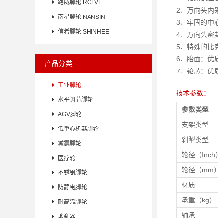

路威脚轮 ROLVE
2、万向头内

南星脚轮 NANSIN
3、牢固的中心栓

信希脚轮 SHINHEE
4、万向头密
5、特殊的比
6、胎面：优质
产品分类
7、轮芯：优

工业脚轮
技术参数：

水平调节脚轮
参数类型

AGV脚轮
支架类型

低重心机器脚轮
刹掣类型

减震脚轮
轮径（Inch

医疗轮
轮径（mm

不锈钢脚轮
材质

防静电脚轮
承重（kg）

耐高温脚轮
轴承

地刹器