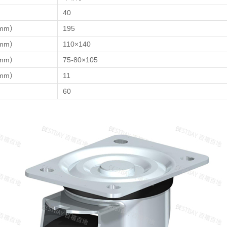
）
40
mm）
195
mm）
110×140
mm）
75-80×105
mm）
11
）
60