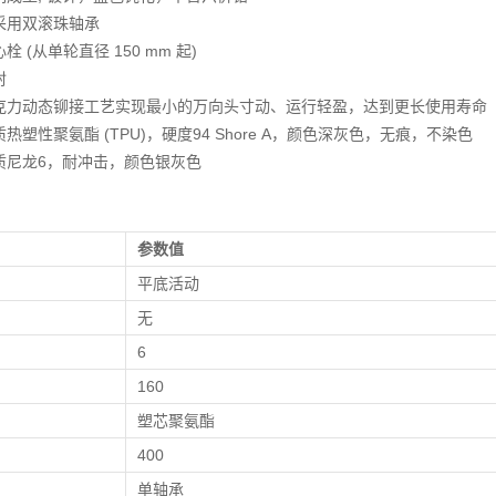
采用双滚珠轴承
 (从单轮直径 150 mm 起)
封
克力动态铆接工艺实现最小的万向头寸动、运行轻盈，达到更长使用寿命
热塑性聚氨酯 (TPU)，硬度94 Shore A，颜色深灰色，无痕，不染色
质尼龙6，耐冲击，颜色银灰色
参数值
平底活动
无
）
6
）
160
塑芯聚氨酯
400
单轴承