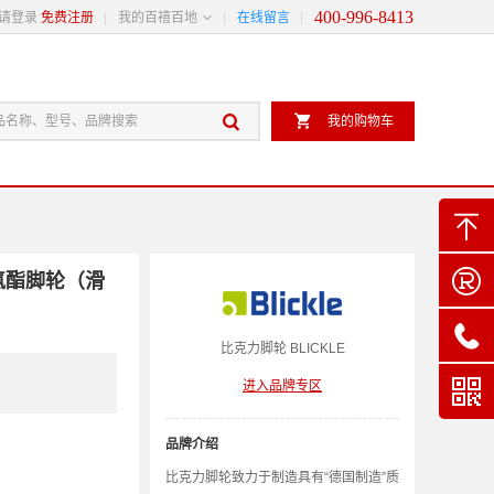
400-996-8413

请登录
免费注册
我的百禧百地
在线留言


我的购物车


聚氨酯脚轮（滑

比克力
脚轮
BLICKLE

进入品牌专区
品牌介绍
比克力脚轮致力于制造具有“德国制造”质