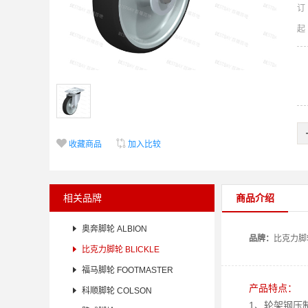
订


收藏商品
加入比较
相关品牌
商品介绍

奥奔脚轮 ALBION
品牌：
比克力
脚

比克力脚轮 BLICKLE

福马脚轮 FOOTMASTER
产品特点：

科顺脚轮 COLSON
1、轮架钢压