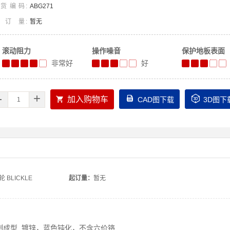
货编码
ABG271
起订量
暂无
滚动阻力
操作噪音
保护地板表面
非常好
好
-
+



加入购物车
CAD图下载
3D图下
轮
BLICKLE
起订量：
暂无
制成型, 镀锌，蓝色钝化，不含六价铬