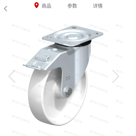



商品
参数
详情
