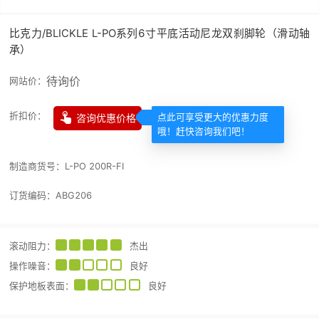
比克力/BLICKLE L-PO系列6寸平底活动尼龙双刹脚轮（滑动轴
承）
待询价
网站价：

折扣价：
咨询优惠价格
点此可享受更大的优惠力度
哦！赶快咨询我们吧！
制造商货号：
L-PO 200R-FI
订货编码：
ABG206
滚动阻力
：
杰出
操作噪音
：
良好
保护地板表面
：
良好