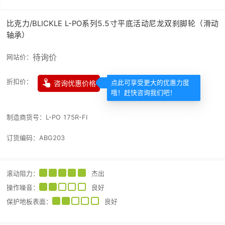
比克力/BLICKLE L-PO系列5.5寸平底活动尼龙双刹脚轮（滑动
轴承）
待询价
网站价：

折扣价：
咨询优惠价格
点此可享受更大的优惠力度
哦！赶快咨询我们吧！
制造商货号：
L-PO 175R-FI
订货编码：
ABG203
滚动阻力
：
杰出
操作噪音
：
良好
保护地板表面
：
良好