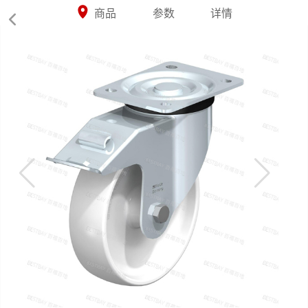



商品
参数
详情
