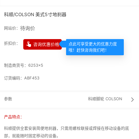
科顺/COLSON 美式5寸地刹器
待询价
网站价：

折扣价：
咨询优惠价格
点此可享受更大的优惠力度
哦！赶快咨询我们吧！
制造商货号：
6253×5
订货编码：
ABF453
参数
科顺脚轮
COLSON

产品特点：
科顺提供全套安装简便地刹器，只需用螺栓联接或焊接在移动设备的底
部，就能随时固定移动的设备。