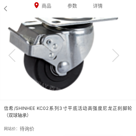



商品
参数
详情

信希/SHINHEE KC02系列3寸平底活动高强度尼龙正刹脚轮
（双球轴承）
待询价
网站价：