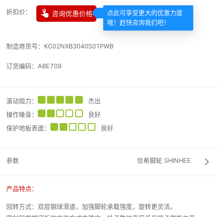

折扣价：
咨询优惠价格
点此可享受更大的优惠力度
哦！赶快咨询我们吧！
制造商货号：
KC02NXB3040S01PWB
订货编码：
ABE709
滚动阻力
：
杰出
操作噪音
：
良好
保护地板表面
：
良好
参数
信希脚轮
SHINHEE

产品特点：
回转方式：双层钢球滑道，加强脚轮承载强度，旋转更灵活。