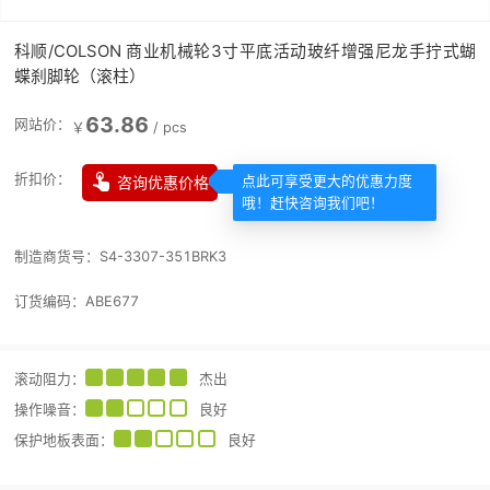
科顺/COLSON 商业机械轮3寸平底活动玻纤增强尼龙手拧式蝴
蝶刹脚轮（滚柱）
63.86
网站价：
￥
/
pcs

折扣价：
咨询优惠价格
点此可享受更大的优惠力度
哦！赶快咨询我们吧！
制造商货号：
S4-3307-351BRK3
订货编码：
ABE677
滚动阻力
：
杰出
操作噪音
：
良好
保护地板表面
：
良好