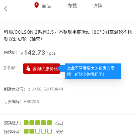



商品
参数
详情

科顺/COLSON 2系列3.5寸不锈钢平底活动180℃耐高温轮不锈
钢双刹脚轮（轴套）
142.73
网站价：
￥
/
pcs

折扣价：
咨询优惠价格
点此可享受更大的优惠力度
哦！赶快咨询我们吧！
制造商货号：
2-3456-53HTBRK4
订货编码：
ABD753
滚动阻力
：
杰出
操作噪音
：
良好