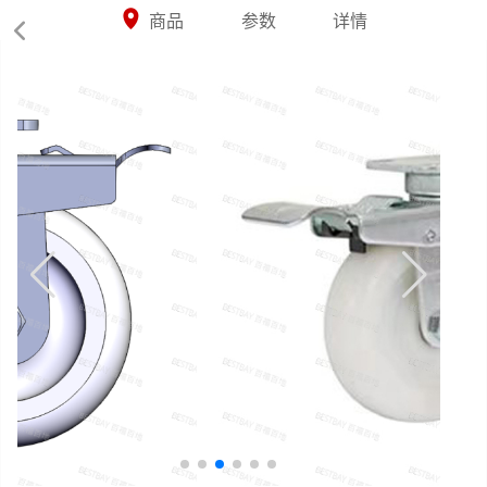



商品
参数
详情
