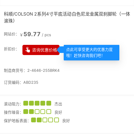
科顺/COLSON 2系列4寸平底活动白色尼龙金属双刹脚轮（一体
滚珠）
59.77
网站价：
￥
/
pcs

折扣价：
咨询优惠价格
点此可享受更大的优惠力度
哦！赶快咨询我们吧！
制造商货号：
2-4646-255BRK4
订货编码：
ABD235
滚动阻力
：
杰出
操作噪音
：
良好
保护地板表面
：
良好