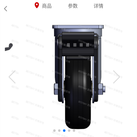



商品
参数
详情
