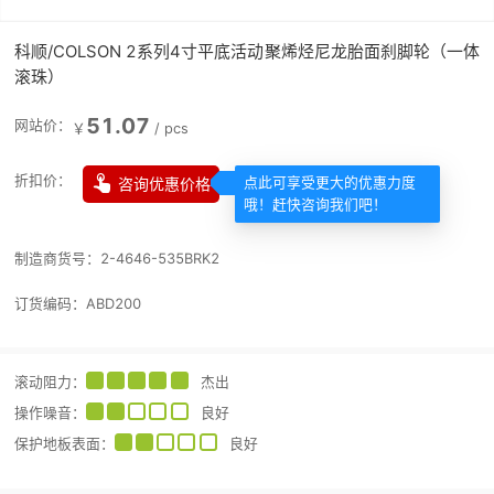
科顺/COLSON 2系列4寸平底活动聚烯烃尼龙胎面刹脚轮（一体
滚珠）
51.07
网站价：
￥
/
pcs

折扣价：
咨询优惠价格
点此可享受更大的优惠力度
哦！赶快咨询我们吧！
制造商货号：
2-4646-535BRK2
订货编码：
ABD200
滚动阻力
：
杰出
操作噪音
：
良好
保护地板表面
：
良好