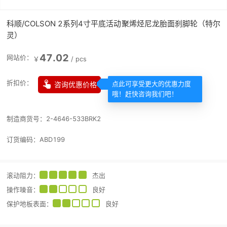
科顺/COLSON 2系列4寸平底活动聚烯烃尼龙胎面刹脚轮（特尔
灵）
47.02
网站价：
￥
/
pcs

折扣价：
咨询优惠价格
点此可享受更大的优惠力度
哦！赶快咨询我们吧！
制造商货号：
2-4646-533BRK2
订货编码：
ABD199
滚动阻力
：
杰出
操作噪音
：
良好
保护地板表面
：
良好