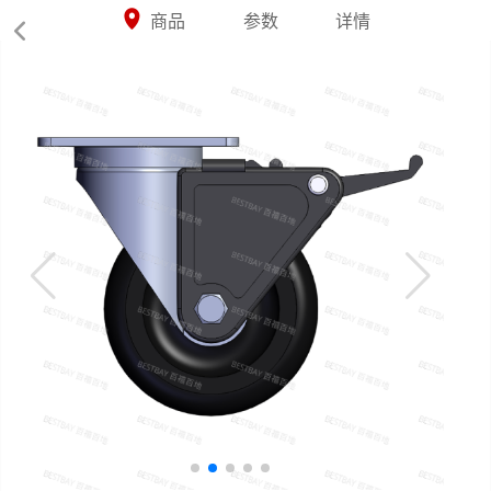



商品
参数
详情
