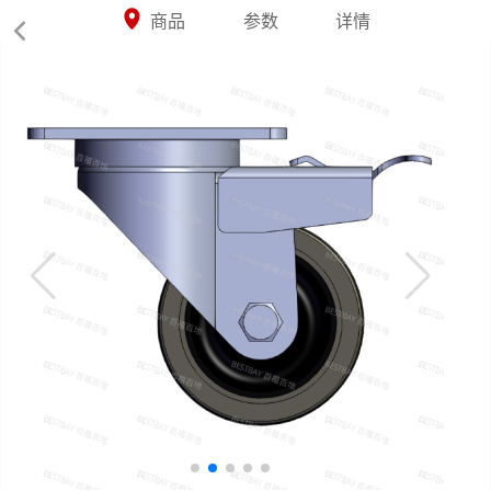



商品
参数
详情
