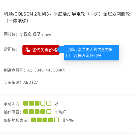
科顺/COLSON 2系列3寸平底活动导电轮（平边）金属双刹脚轮
（一体滚珠）
64.67
网站价：
￥
/
pcs

折扣价：
咨询优惠价格
点此可享受更大的优惠力度
哦！赶快咨询我们吧！
制造商货号：
A2-3346-445CBRK4
订货编码：
ABD127
滚动阻力
：
好
操作噪音
：
非常好
保护地板表面
：
非常好