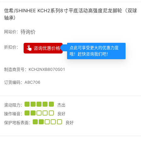
信希/SHINHEE KCH2系列8寸平底活动高强度尼龙脚轮（双球
轴承）
待询价
网站价：

折扣价：
咨询优惠价格
点此可享受更大的优惠力度
哦！赶快咨询我们吧！
制造商货号：
KCH2NXB8070S01
订货编码：
ABC706
滚动阻力
：
杰出
操作噪音
：
良好
保护地板表面
：
良好