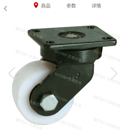



商品
参数
详情
