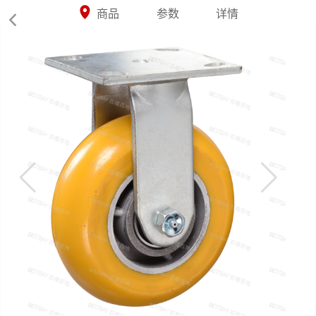



商品
参数
详情
