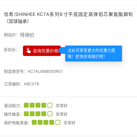
信希/SHINHEE KC7A系列8寸平底固定高弹铝芯聚氨酯脚轮
（双球轴承）
待询价
网站价：

折扣价：
咨询优惠价格
点此可享受更大的优惠力度
哦！赶快咨询我们吧！
制造商货号：
KC7AUXB8050R01
订货编码：
ABC576
滚动阻力
：
非常好
操作噪音
：
非常好
保护地板表面
：
非常好