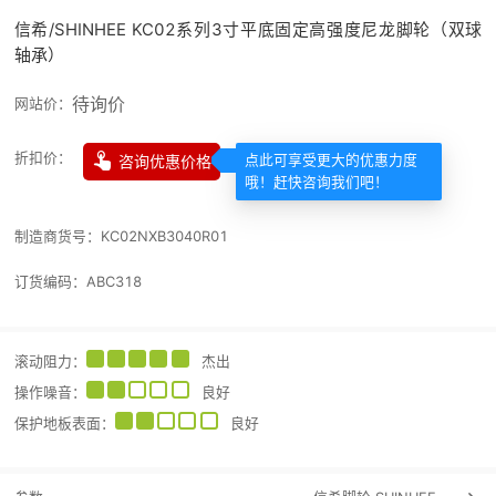
信希/SHINHEE KC02系列3寸平底固定高强度尼龙脚轮（双球
轴承）
待询价
网站价：

折扣价：
咨询优惠价格
点此可享受更大的优惠力度
哦！赶快咨询我们吧！
制造商货号：
KC02NXB3040R01
订货编码：
ABC318
滚动阻力
：
杰出
操作噪音
：
良好
保护地板表面
：
良好