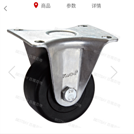



商品
参数
详情
