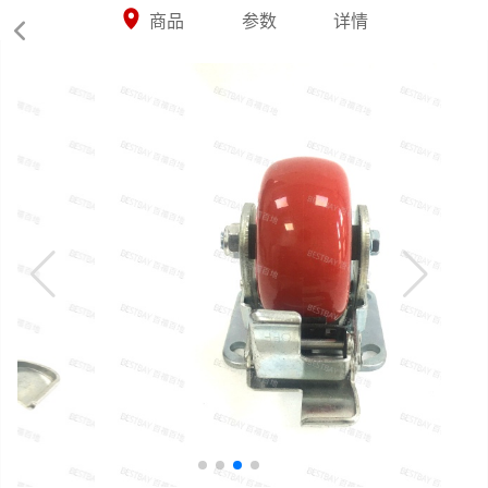



商品
参数
详情
