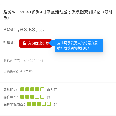
路威/ROLVE 41系列4寸平底活动塑芯聚氨酯双刹脚轮（双轴
承）
63.53
网站价：
￥
/
pcs

折扣价：
咨询优惠价格
点此可享受更大的优惠力度
哦！赶快咨询我们吧！
制造商货号：
41-04211-1
订货编码：
ABC185
滚动阻力
：
非常好
操作噪音
：
好
保护地板表面
：
好