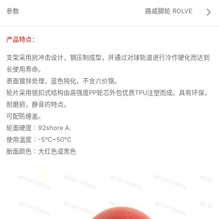
参数
路威脚轮
ROLVE

产品特点：
支架采用抗冲击设计，钢压制成型，并通过对球轨道进行冷作硬化而达到
长使用寿命。
表面镀锌处理，蓝色钝化，不含六价铬。
轮片采用锁扣式结构由高强度PP轮芯外包优质TPU注塑而成。具有环保，
耐磨损，静音的特点。
可配防缠盖。
轮面硬度∶92shore A.
使用温度∶-5℃~50℃
胎面颜色∶大红色或黑色