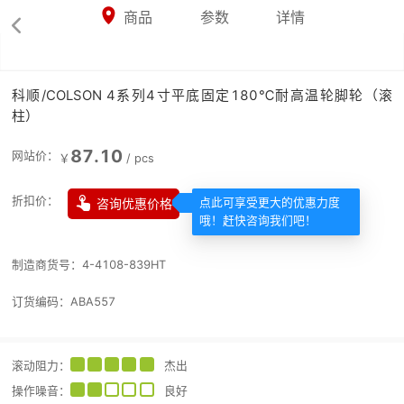



商品
参数
详情

科顺/COLSON 4系列4寸平底固定180℃耐高温轮脚轮（滚
柱）
87.10
网站价：
￥
/
pcs

折扣价：
咨询优惠价格
点此可享受更大的优惠力度
哦！赶快咨询我们吧！
制造商货号：
4-4108-839HT
订货编码：
ABA557
滚动阻力
：
杰出
操作噪音
：
良好