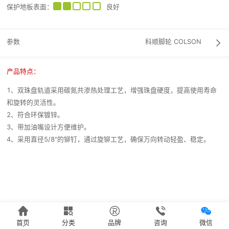
保护地板表面
：
良好
参数
科顺脚轮
COLSON

产品特点：
1、双珠盘轨道采用碳氮共渗热处理工艺，增强珠盘硬度，提高使用寿命
和旋转的灵活性。
2、符合环保镀锌。
3、带加油嘴设计方便维护。
4、采用直径5/8"的铆钉，通过旋铆工艺，确保万向转动轻盈、稳定。





首页
分类
品牌
咨询
微信
`