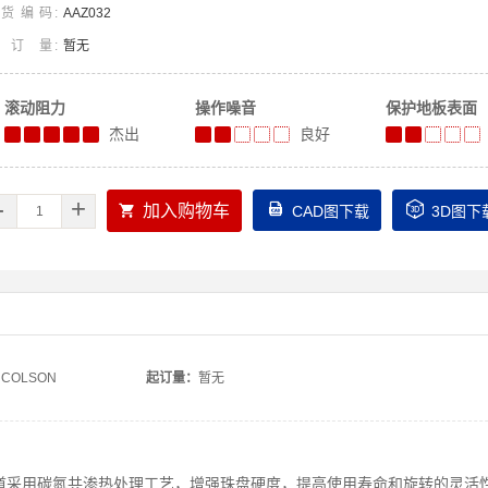
货编码
AAZ032
起订量
暂无
滚动阻力
操作噪音
保护地板表面
杰出
良好
-
+



加入购物车
CAD图下载
3D图下
COLSON
起订量：
暂无
道采用碳氮共渗热处理工艺，增强珠盘硬度，提高使用寿命和旋转的灵活