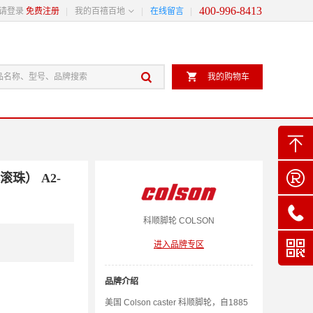
400-996-8413

请登录
免费注册
我的百禧百地
在线留言


我的购物车


珠） A2-

科顺
脚轮
COLSON

进入品牌专区
品牌介绍
美国 Colson caster 科顺脚轮，自1885