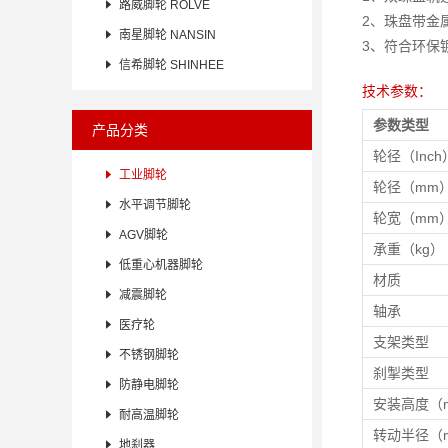

路威脚轮 ROLVE
2、珠盘带金

南星脚轮 NANSIN
3、符合环保

信希脚轮 SHINHEE
技术参数：
参数类型
产品分类
轮径（Inch

工业脚轮
轮径（mm

水平调节脚轮
轮宽（mm

AGV脚轮
承重（kg）

低重心机器脚轮
材质

减震脚轮
轴承

医疗轮
支架类型

不锈钢脚轮
刹掣类型

防静电脚轮
安装高度（

耐高温脚轮
转动半径（

地刹器