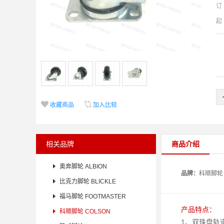
订


收藏商品
加入比较
相关品牌
商品介绍

奥奔脚轮 ALBION
品牌：
科顺
脚轮

比克力脚轮 BLICKLE

福马脚轮 FOOTMASTER
产品特点：

科顺脚轮 COLSON
1、双珠盘轨