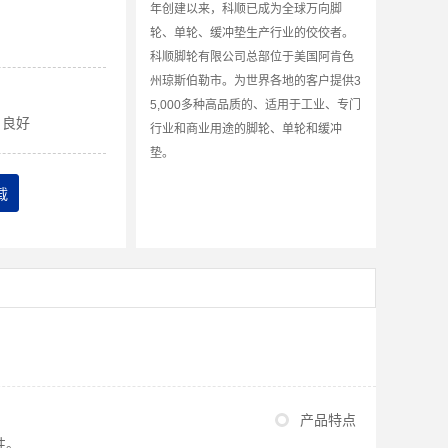
年创建以来，科顺已成为全球万向脚
轮、单轮、缓冲垫生产行业的佼佼者。
科顺脚轮有限公司总部位于美国阿肯色
州琼斯伯勒市。为世界各地的客户提供3
5,000多种高品质的、适用于工业、专门
良好
行业和商业用途的脚轮、单轮和缓冲
垫。
载
产品特点
性。