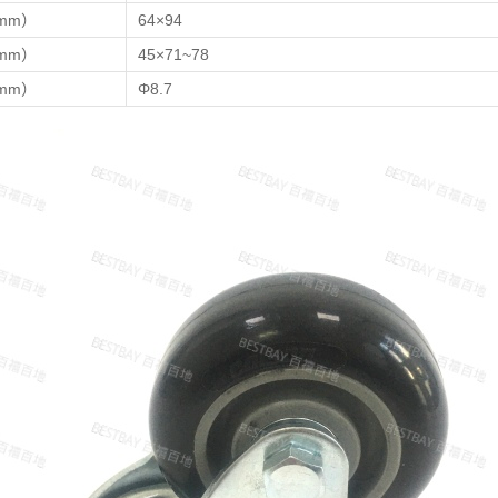
mm）
64×94
mm）
45×71~78
mm）
Φ8.7