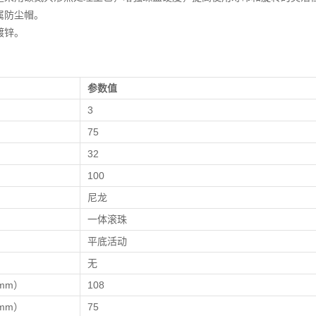
属防尘帽。
镀锌。
参数值
）
3
）
75
）
32
100
尼龙
一体滚珠
平底活动
无
mm）
108
mm）
75