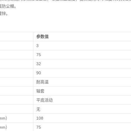
属防尘帽。
镀锌。
参数值
）
3
）
75
）
32
90
耐高温
轴套
平底活动
无
mm）
108
mm）
75