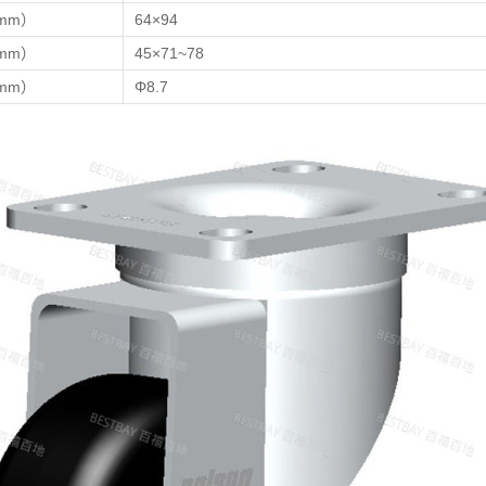
mm）
64×94
mm）
45×71~78
mm）
Φ8.7