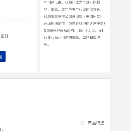
年创建以来，科顺已成为全球万向脚
轮、单轮、缓冲垫生产行业的佼佼者。
科顺脚轮有限公司总部位于美国阿肯色
州琼斯伯勒市。为世界各地的客户提供3
5,000多种高品质的、适用于工业、专门
良好
行业和商业用途的脚轮、单轮和缓冲
垫。
载
产品特点
性。