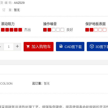
货编码
AAZ029
起订量
暂无
滚动阻力
操作噪音
保护地板表面
杰出
良好
-
+



加入购物车
CAD图下载
3D图下
COLSON
起订量：
暂无
道采用碳氮共渗热处理工艺，增强珠盘硬度，提高使用寿命和旋转的灵活