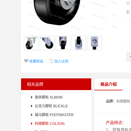
订


收藏商品
加入比较
相关品牌
商品介绍

奥奔脚轮 ALBION
品牌：
科顺
脚轮

比克力脚轮 BLICKLE

福马脚轮 FOOTMASTER
产品特点：

科顺脚轮 COLSON
1、双珠盘轨