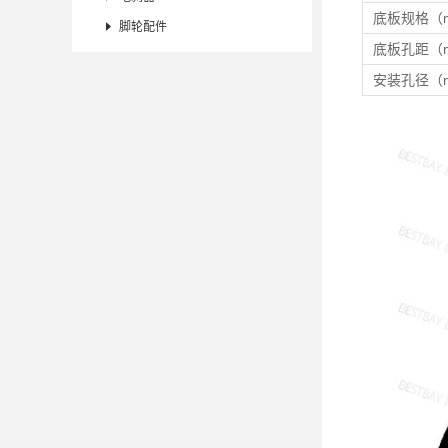
底板规格（

脚轮配件
底板孔距（
安装孔径（