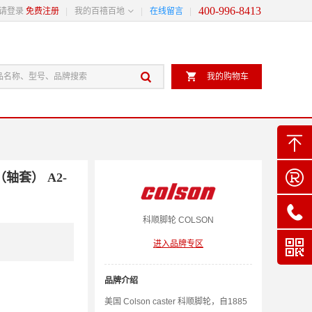
400-996-8413

请登录
免费注册
我的百禧百地
在线留言


我的购物车


轴套） A2-

科顺
脚轮
COLSON

进入品牌专区
品牌介绍
美国 Colson caster 科顺脚轮，自1885