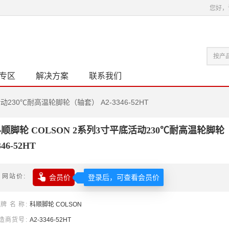
您好，
专区
解决方案
联系我们
动230℃耐高温轮脚轮（轴套） A2-3346-52HT
顺脚轮 COLSON 2系列3寸平底活动230℃耐高温轮脚轮（
346-52HT

网站价
会员价
登录后，可查看会员价
牌名称
科顺
脚轮
COLSON
造商货号
A2-3346-52HT