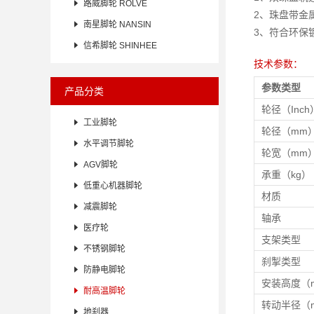

路威脚轮 ROLVE
2、珠盘带金

南星脚轮 NANSIN
3、符合环保

信希脚轮 SHINHEE
技术参数：
参数类型
产品分类
轮径（Inch

工业脚轮
轮径（mm

水平调节脚轮
轮宽（mm

AGV脚轮
承重（kg）

低重心机器脚轮
材质

减震脚轮
轴承

医疗轮
支架类型

不锈钢脚轮
刹掣类型

防静电脚轮
安装高度（

耐高温脚轮
转动半径（

地刹器