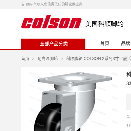
自 1999 年以来您值得信任的脚轮供应商
首页
品牌
全部产品分类
首页
耐高温脚轮
科顺脚轮 COLSON 2系列3寸平底活
>
>
科
3
品
制