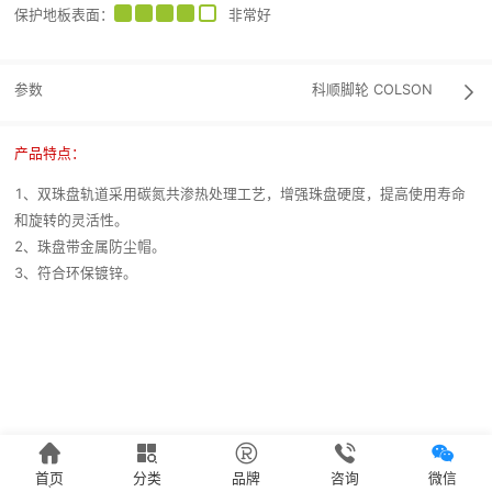
保护地板表面
：
非常好
参数
科顺脚轮
COLSON

产品特点：
1、双珠盘轨道采用碳氮共渗热处理工艺，增强珠盘硬度，提高使用寿命
和旋转的灵活性。
2、珠盘带金属防尘帽。
3、符合环保镀锌。





首页
分类
品牌
咨询
微信
`