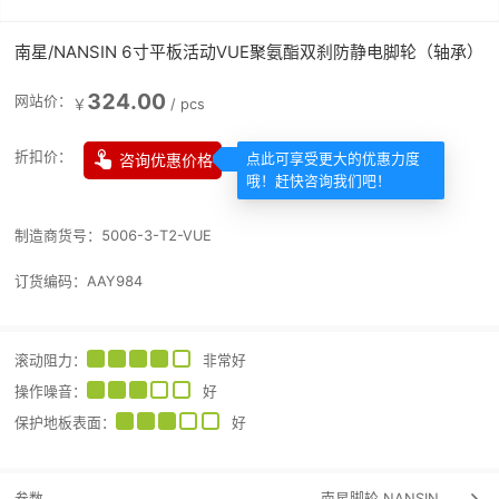
南星/NANSIN 6寸平板活动VUE聚氨酯双刹防静电脚轮（轴承）
324.00
网站价：
￥
/
pcs

折扣价：
咨询优惠价格
点此可享受更大的优惠力度
哦！赶快咨询我们吧！
制造商货号：
5006-3-T2-VUE
订货编码：
AAY984
滚动阻力
：
非常好
操作噪音
：
好
保护地板表面
：
好
参数
南星脚轮
NANSIN