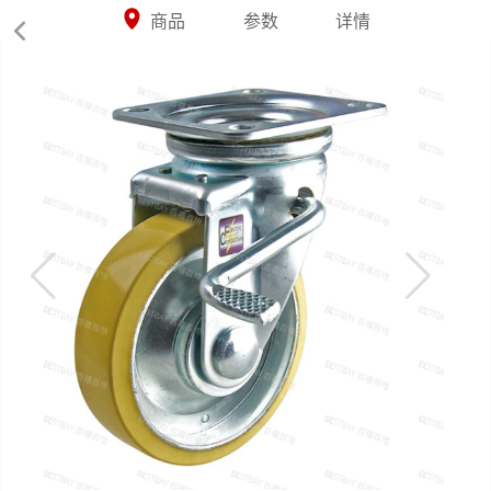



商品
参数
详情
