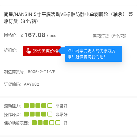
南星/NANSIN 5寸平底活动VE橡胶防静电单刹脚轮（轴承） 整
箱订货（8个/箱）
167.08
网站价：
￥
/
pcs
整箱订货（8个/箱）

折扣价：
咨询优惠价格
点此可享受更大的优惠力度
哦！赶快咨询我们吧！
制造商货号：
5005-2-T1-VE
订货编码：
AAY982
滚动阻力
：
非常好
操作噪音
：
非常好
保护地板表面
：
好