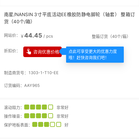
南星/NANSIN 3寸平底活动EE橡胶防静电脚轮（轴套） 整箱订
货（40个/箱）
44.45
网站价：
￥
/
pcs
整箱订货（40个/箱）

折扣价：
咨询优惠价格
点此可享受更大的优惠力度
哦！赶快咨询我们吧！
制造商货号：
1303-1-T10-EE
订货编码：
AAY965
滚动阻力
：
非常好
操作噪音
：
非常好
保护地板表面
：
好