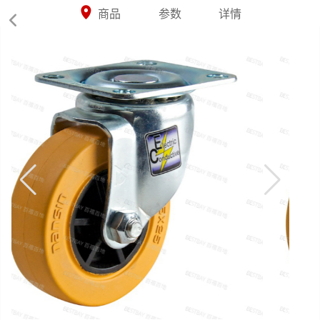



商品
参数
详情
