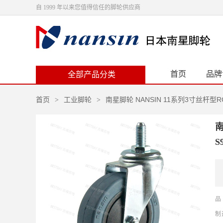
自 1999 年以来您值得信任的脚轮供应商
首页
品牌
全部产品分类
首页
工业脚轮
南星脚轮 NANSIN 11系列3寸丝杆型R
>
>
南
S
品
制