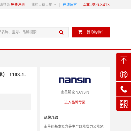
400-996-8413

请登录
免费注册
我的百禧百地
在线留言


我的购物车


1103-1-

南星
脚轮
NANSIN

进入品牌专区
品牌介绍
南星的基本概念是生产既能省力又能承