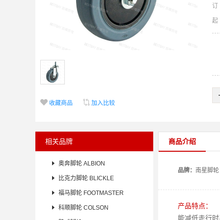
订


收藏商品
加入比较
相关品牌
商品介绍

奥奔脚轮 ALBION
品牌：
南星
脚轮

比克力脚轮 BLICKLE

福马脚轮 FOOTMASTER
产品特点：

科顺脚轮 COLSON
能减低走行时