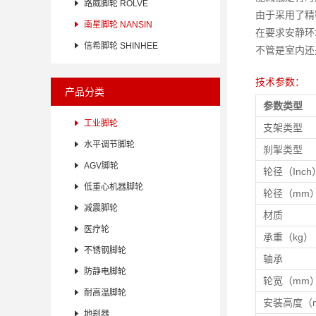

路威脚轮 ROLVE
由于采用了精

南星脚轮 NANSIN
在要求安静环

信希脚轮 SHINHEE
不管是室内还
技术参数：
产品分类
参数类型

工业脚轮
支架类型

水平调节脚轮
刹掣类型

AGV脚轮
轮径（Inch

低重心机器脚轮
轮径（mm

减震脚轮
材质

医疗轮
承重（kg）

不锈钢脚轮
轴承

防静电脚轮
轮宽（mm

耐高温脚轮
安装高度（

地刹器