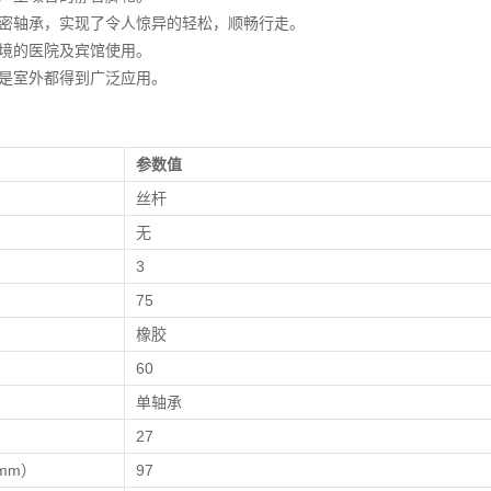
密轴承，实现了令人惊异的轻松，顺畅行走。
境的医院及宾馆使用。
是室外都得到广泛应用。
参数值
丝杆
无
）
3
）
75
橡胶
60
单轴承
）
27
mm）
97