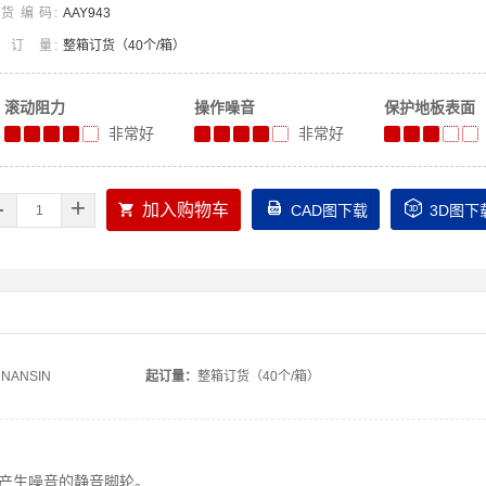
货编码
AAY943
起订量
整箱订货（40个/箱）
滚动阻力
操作噪音
保护地板表面
非常好
非常好
-
+



加入购物车
CAD图下载
3D图下
NANSIN
起订量：
整箱订货（40个/箱）
产生噪音的静音脚轮。