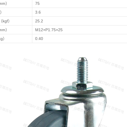
mm）
75
f）
3.6
kgf）
25.2
mm）
M12×P1.75×25
g）
0.40