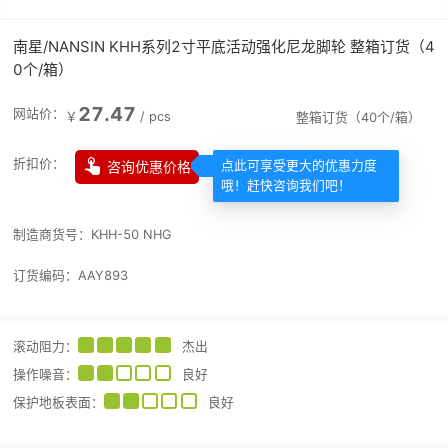
南星/NANSIN KHH系列2寸平底活动强化尼龙脚轮 整箱订货（4
0个/箱）
27.47
网站价：
￥
/
pcs
整箱订货（40个/箱）

折扣价：
咨询优惠价格
点此可享受更大的优惠力度
哦！赶快咨询我们吧！
制造商货号：
KHH-50 NHG
订货编码：
AAY893
滚动阻力
：
杰出
操作噪音
：
良好
保护地板表面
：
良好