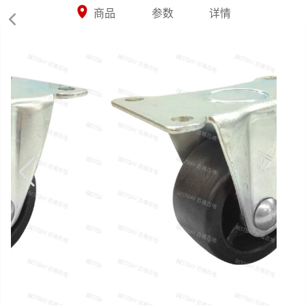



商品
参数
详情
