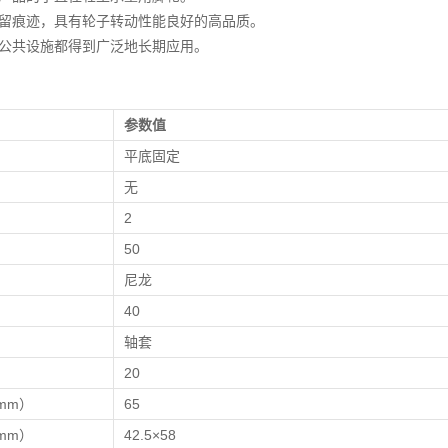
留痕迹，具有轮子转动性能良好的高品质。
公共设施都得到广泛地长期应用。
参数值
平底固定
无
）
2
）
50
尼龙
40
轴套
）
20
mm）
65
mm）
42.5×58