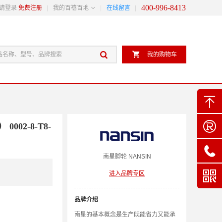
400-996-8413

请登录
免费注册
我的百禧百地
在线留言


我的购物车


02-8-T8-

南星
脚轮
NANSIN

进入品牌专区
品牌介绍
南星的基本概念是生产既能省力又能承