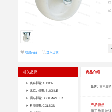
订


收藏商品
加入比较
相关品牌
商品介绍

奥奔脚轮 ALBION
品牌：
南星
脚轮

比克力脚轮 BLICKLE

福马脚轮 FOOTMASTER
产品特点：

科顺脚轮 COLSON
用于承重较轻