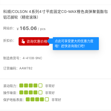
科顺/COLSON 4系列4寸平底固定CG-MAX橙色高弹聚氨酯包
铝芯脚轮（精密滚珠）
165.06
网站价：
￥
/
pcs

折扣价：
咨询优惠价格
点此可享受更大的优惠力度
哦！赶快咨询我们吧！
制造商货号：
4-4108-9NC
订货编码：
AAW782
滚动阻力
：
非常好
操作噪音
：
非常好
保护地板表面
：
非常好