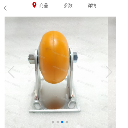



商品
参数
详情
