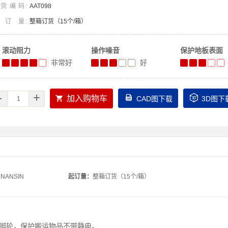
货编码
AAT098
起订量
整箱订货（15个/箱）
滚动阻力
操作噪音
保护地板表面
非常好
好
-
+



加入购物车
CAD图下载
3D图下
NANSIN
起订量：
整箱订货（15个/箱）
脚轮，保护搬运物品不带静电。