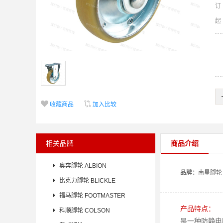
订


收藏商品
加入比较
相关品牌
商品介绍

奥奔脚轮 ALBION
品牌：
南星
脚轮

比克力脚轮 BLICKLE

福马脚轮 FOOTMASTER
产品特点：

科顺脚轮 COLSON
是一种防静电