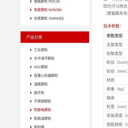

路威脚轮 ROLVE
因为可以除去

南星脚轮 NANSIN
（聚氨酯车轮

信希脚轮 SHINHEE
技术参数：
参数类型
产品分类
支架类型

工业脚轮
刹掣类型

水平调节脚轮
轮径（Inch

AGV脚轮
轮径（mm

低重心机器脚轮
材质

减震脚轮
承重（kg）

医疗轮
轴承

不锈钢脚轮
轮宽（mm

防静电脚轮
安装高度（

耐高温脚轮
底板规格（

地刹器