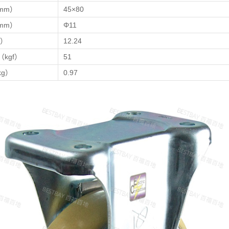
mm）
45×80
mm）
Φ11
f）
12.24
kgf）
51
g）
0.97