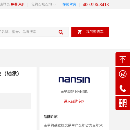
400-996-8413

请登录
免费注册
我的百禧百地
在线留言


我的购物车


轮（轴承）

南星
脚轮
NANSIN

进入品牌专区
品牌介绍
南星的基本概念是生产既能省力又能承