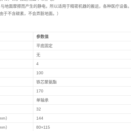
 与地面摩擦而产生的静电，所以适用于精密机器的搬运，各种医疗设备
由于不含碳素，不会弄脏地面。）
参数值
平底固定
无
）
4
）
100
铁芯聚氨酯
170
单轴承
）
32
mm）
144
mm）
80×115