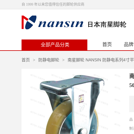
自 1999 年以来您值得信任的脚轮供应商
首页
品牌
全部产品分类
首页
防静电脚轮
南星脚轮 NANSIN 防静电系列4寸平
>
>
南
5
品
制