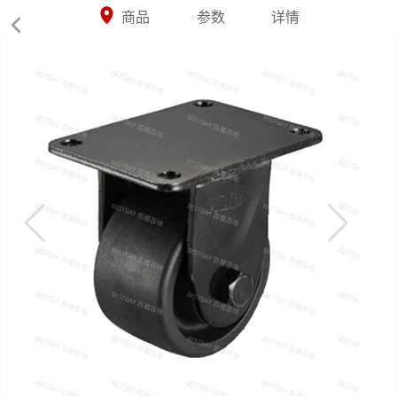



商品
参数
详情
