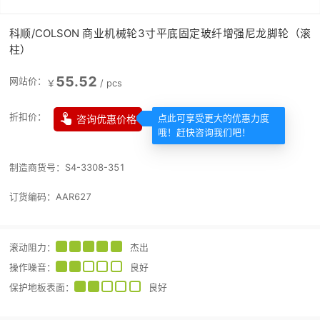
科顺/COLSON 商业机械轮3寸平底固定玻纤增强尼龙脚轮（滚
柱）
55.52
网站价：
￥
/
pcs

折扣价：
咨询优惠价格
点此可享受更大的优惠力度
哦！赶快咨询我们吧！
制造商货号：
S4-3308-351
订货编码：
AAR627
滚动阻力
：
杰出
操作噪音
：
良好
保护地板表面
：
良好