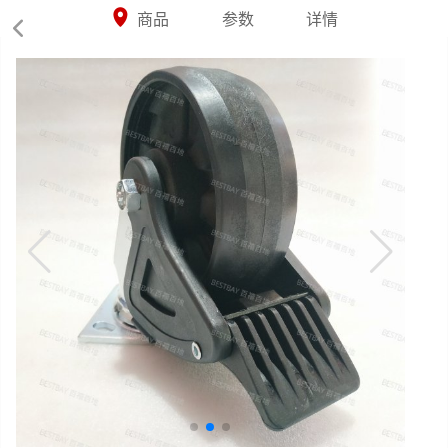



商品
参数
详情
