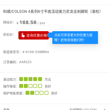
科顺/COLSON 4系列6寸平底活动美力尼龙全刹脚轮（滚柱）
168.56
网站价：
￥
/
pcs

折扣价：
咨询优惠价格
点此可享受更大的优惠力度
哦！赶快咨询我们吧！
制造商货号：
4-6109-539BRK4
订货编码：
AAR223
滚动阻力
：
杰出
操作噪音
：
良好
保护地板表面
：
良好
参数
科顺脚轮
COLSON