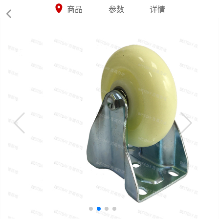



商品
参数
详情
