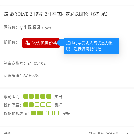
路威/ROLVE 21系列3寸平底固定尼龙脚轮（双轴承）
15.93
网站价：
￥
/
pcs

折扣价：
咨询优惠价格
点此可享受更大的优惠力度
哦！赶快咨询我们吧！
制造商货号：
21-03102
订货编码：
AAH078
滚动阻力
：
杰出
操作噪音
：
良好
保护地板表面
：
良好
参数
路威脚轮
ROLVE