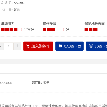
货编码
AAB691
起订量
暂无
滚动阻力
操作噪音
保护地板表面
非常好
好
-
+



加入购物车
CAD图下载
3D图下
COLSON
起订量：
暂无
道采用碳氮共渗热处理工艺，增强珠盘硬度，提高使用寿命和旋转的灵活