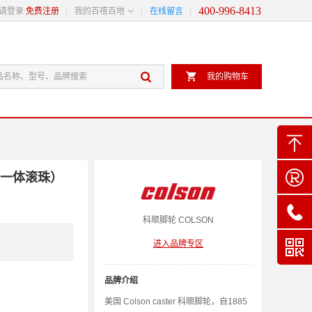
400-996-8413

请登录
免费注册
我的百禧百地
在线留言


我的购物车


（一体滚珠）

科顺
脚轮
COLSON

进入品牌专区
品牌介绍
美国 Colson caster 科顺脚轮，自1885