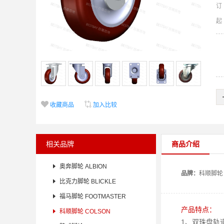
订


收藏商品
加入比较
相关品牌
商品介绍

奥奔脚轮 ALBION
品牌：
科顺
脚轮

比克力脚轮 BLICKLE

福马脚轮 FOOTMASTER
产品特点：

科顺脚轮 COLSON
1、双珠盘轨