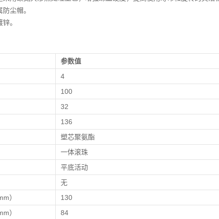
属防尘帽。
镀锌。
参数值
）
4
）
100
）
32
136
塑芯聚氨酯
一体滚珠
平底活动
无
mm）
130
mm）
84