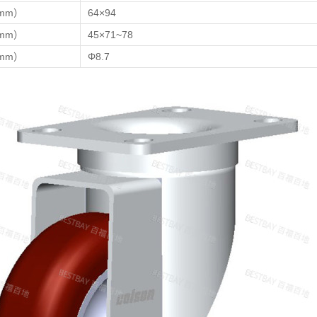
mm）
64×94
mm）
45×71~78
mm）
Φ8.7