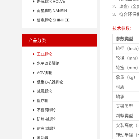

路威脚轮 ROLVE
2、珠盘带金

南星脚轮 NANSIN
3、符合环保

信希脚轮 SHINHEE
技术参数：
参数类型
产品分类
轮径（Inch

工业脚轮
轮径（mm

水平调节脚轮
轮宽（mm

AGV脚轮
承重（kg）

低重心机器脚轮
材质

减震脚轮
轴承

医疗轮
支架类型

不锈钢脚轮
刹掣类型

防静电脚轮
安装高度（

耐高温脚轮
转动半径（

地刹器