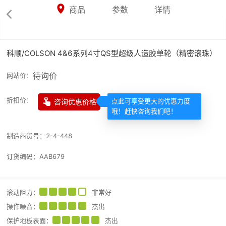



商品
参数
详情

科顺/COLSON 4&6系列4寸QS型超级人造胶单轮（精密滚珠）
待询价
网站价：

折扣价：
咨询优惠价格
点此可享受更大的优惠力度
哦！赶快咨询我们吧！
制造商货号：
2-4-448
订货编码：
AAB679
滚动阻力
：
非常好
操作噪音
：
杰出
保护地板表面
：
杰出