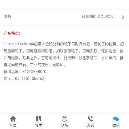
参数
科顺脚轮
COLSON

产品特点：
Hi-tech Performa超级人造股材料的轮子同时具有软、硬轮子的优势，如
硬胎面轮子，滚动轻松和耐磨，如软胎面轮子，滚动安静、保护地板、抗
冲击吸震；除此之外，它的耐候性、能抵御一般化学物品、水和蒸汽、抵
御地面的碎石、工业的铁屑、无轮印。
适用温度：-42℃~+80℃
硬度：65（±5）ShoreA





首页
分类
品牌
咨询
微信
`