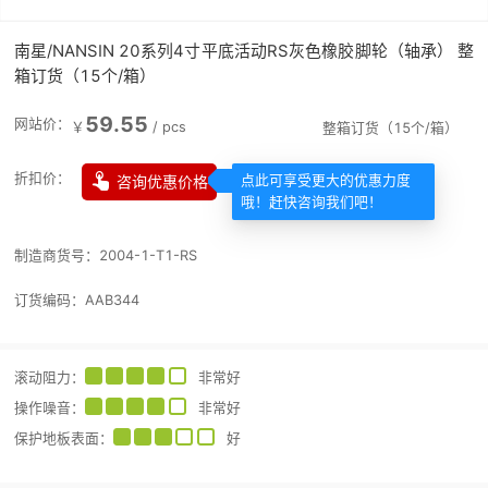
南星/NANSIN 20系列4寸平底活动RS灰色橡胶脚轮（轴承） 整
箱订货（15个/箱）
59.55
网站价：
￥
/
pcs
整箱订货（15个/箱）

折扣价：
咨询优惠价格
点此可享受更大的优惠力度
哦！赶快咨询我们吧！
制造商货号：
2004-1-T1-RS
订货编码：
AAB344
滚动阻力
：
非常好
操作噪音
：
非常好
保护地板表面
：
好