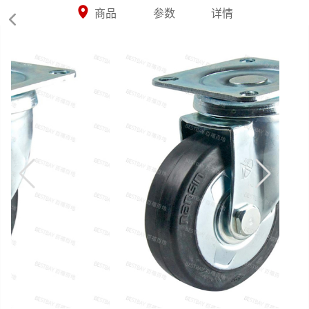



商品
参数
详情
