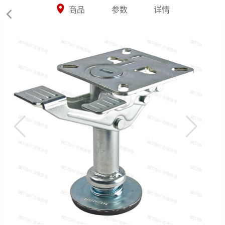



商品
参数
详情
