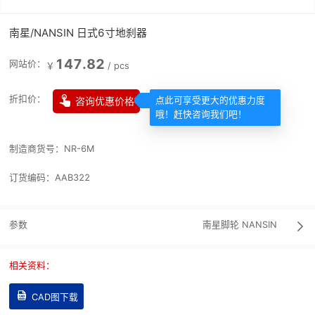
南星/NANSIN 日式6寸地刹器
147.82
网站价：
￥
/
pcs

折扣价：
咨询优惠价格
点此可享受更大的优惠力度
哦！赶快咨询我们吧！
制造商货号：
NR-6M
订货编码：
AAB322
参数
南星脚轮
NANSIN

相关资料：

CAD图下载