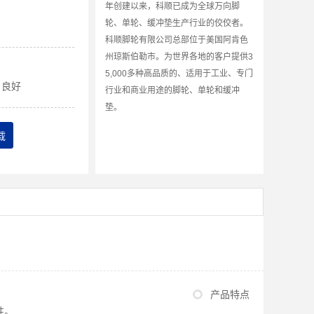
年创建以来，科顺已成为全球万向脚
轮、单轮、缓冲垫生产行业的佼佼者。
科顺脚轮有限公司总部位于美国阿肯色
州琼斯伯勒市。为世界各地的客户提供3
5,000多种高品质的、适用于工业、专门
良好
行业和商业用途的脚轮、单轮和缓冲
垫。
载
产品特点
性。