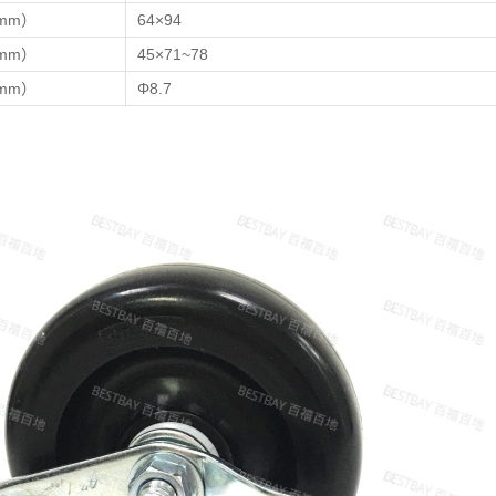
mm）
64×94
mm）
45×71~78
mm）
Φ8.7