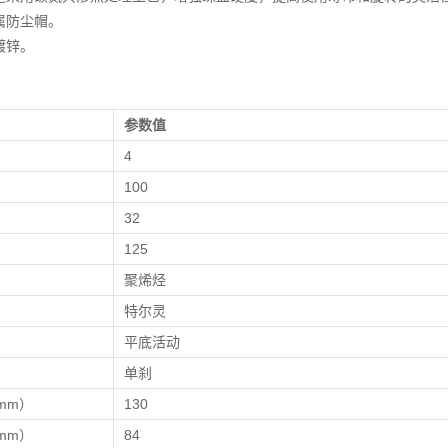
属防尘帽。
镀锌。
参数值
）
4
）
100
）
32
125
聚烯烃
特尔灵
平底活动
单刹
mm）
130
mm）
84