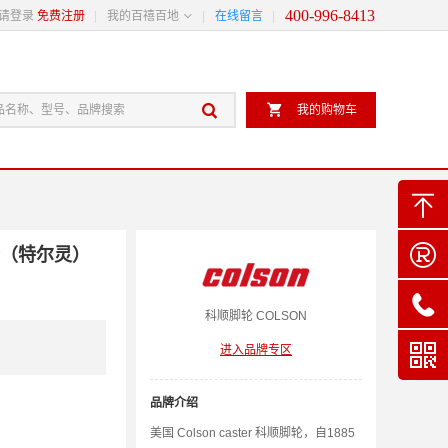
400-996-8413

请登录
免费注册
我的百禧百地
在线留言


我的购物车


轮（特尔灵）

科顺
脚轮
COLSON

进入品牌专区
品牌介绍
美国 Colson caster 科顺脚轮，自1885