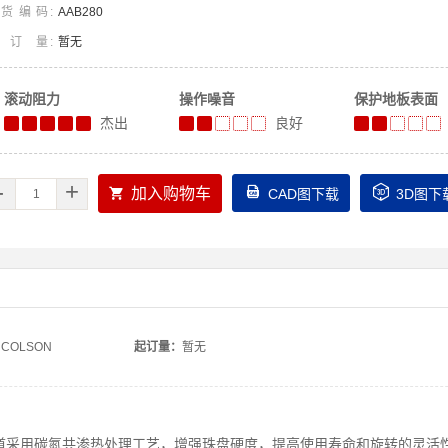
货编码
AAB280
起订量
暂无
滚动阻力
操作噪音
保护地板表面
杰出
良好
-
+



加入购物车
CAD图下载
3D图下
COLSON
起订量：
暂无
道采用碳氮共渗热处理工艺，增强珠盘硬度，提高使用寿命和旋转的灵活