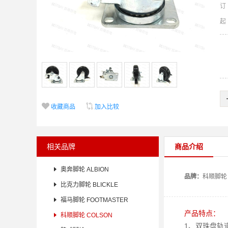
订


收藏商品
加入比较
相关品牌
商品介绍

奥奔脚轮 ALBION
品牌：
科顺
脚轮

比克力脚轮 BLICKLE

福马脚轮 FOOTMASTER
产品特点：

科顺脚轮 COLSON
1、双珠盘轨