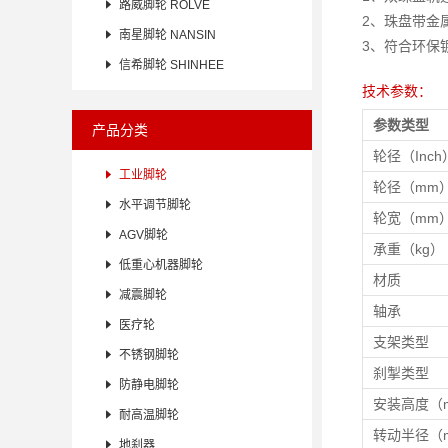

路威脚轮 ROLVE
2、珠盘带金

南星脚轮 NANSIN
3、符合环保

信希脚轮 SHINHEE
技术参数：
参数类型
产品分类
轮径（Inch

工业脚轮
轮径（mm

水平调节脚轮
轮宽（mm

AGV脚轮
承重（kg）

低重心机器脚轮
材质

减震脚轮
轴承

医疗轮
支架类型

不锈钢脚轮
刹掣类型

防静电脚轮
安装高度（

耐高温脚轮
转动半径（

地刹器